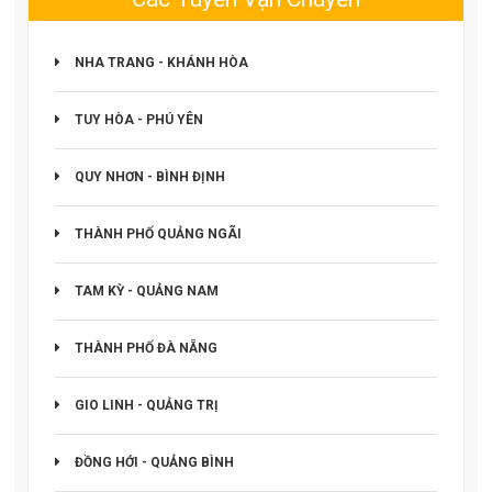
NHA TRANG - KHÁNH HÒA
TUY HÒA - PHÚ YÊN
QUY NHƠN - BÌNH ĐỊNH
THÀNH PHỐ QUẢNG NGÃI
TAM KỲ - QUẢNG NAM
THÀNH PHỐ ĐÀ NẴNG
GIO LINH - QUẢNG TRỊ
ĐỒNG HỚI - QUẢNG BÌNH