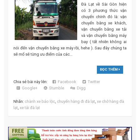
Đà Lạt về Sài Gòn hiện
có 3 phương thức vận
chuyển chính đó là: vận
chuyển bằng xe khách,
vận chuyển bằng xe tải
và vận chuyển bằng máy
bay ( tất nhiên không ai
nói đến vận chuyển bằng xe máy rồi, hehe ). Sau đây chúng ta
sẽ mổ sẽ từng ưu điểm của các...
ĐỌC THÊM
Chia sẻ bài này lên:
Facebook
Twitter
Google+
Stumble
Digg
Nhãn:
chành xe bảo lộc
,
chuyển hàng đi đà lạt
,
xe chở hàng đà
lạt
,
xe tải đà lạt