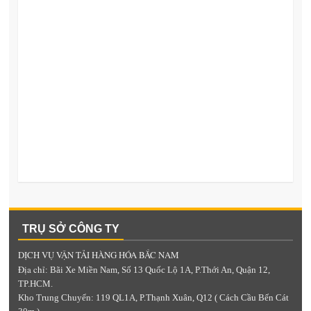
TRỤ SỞ CÔNG TY
DỊCH VỤ VẬN TẢI HÀNG HÓA BẮC NAM
Địa chỉ
: Bãi Xe Miền Nam, Số 13 Quốc Lộ 1A, P.Thới An, Quận 12,
TP.HCM.
Kho Trung Chuyển: 119 QL1A, P.Thạnh Xuân, Q12 ( Cách Cầu Bến Cát