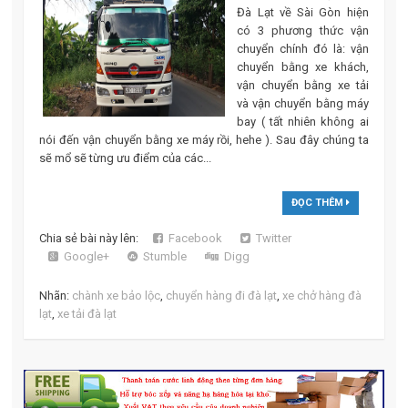
Đà Lạt về Sài Gòn hiện
có 3 phương thức vận
chuyển chính đó là: vận
chuyển bằng xe khách,
vận chuyển bằng xe tải
và vận chuyển bằng máy
bay ( tất nhiên không ai
nói đến vận chuyển bằng xe máy rồi, hehe ). Sau đây chúng ta
sẽ mổ sẽ từng ưu điểm của các...
ĐỌC THÊM
Chia sẻ bài này lên:
Facebook
Twitter
Google+
Stumble
Digg
Nhãn:
chành xe bảo lộc
,
chuyển hàng đi đà lạt
,
xe chở hàng đà
lạt
,
xe tải đà lạt