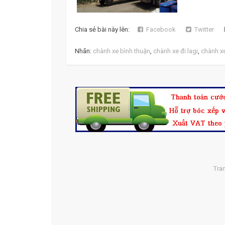
Chia sẻ bài này lên:
Facebook
Twitter
Nhãn:
chành xe bình thuận
,
chành xe đi lagi
,
chành xe
Tra