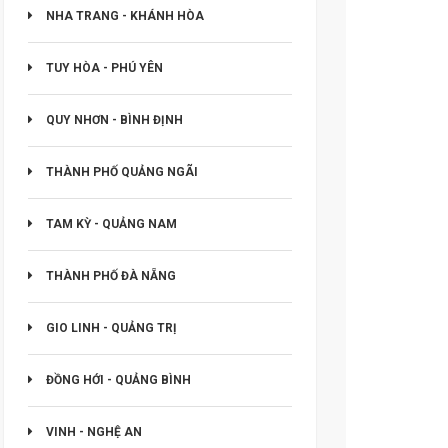
NHA TRANG - KHÁNH HÒA
TUY HÒA - PHÚ YÊN
QUY NHƠN - BÌNH ĐỊNH
THÀNH PHỐ QUẢNG NGÃI
TAM KỲ - QUẢNG NAM
THÀNH PHỐ ĐÀ NẴNG
GIO LINH - QUẢNG TRỊ
ĐỒNG HỚI - QUẢNG BÌNH
VINH - NGHỆ AN