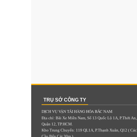
TRỤ SỞ CÔNG TY
DỊCH VỤ VẬN TẢI HÀNG HÓA BẮC NAM
Địa chỉ
: Bãi Xe Miền Nam, Số 13 Quốc Lộ 1A, P.Thới An,
Quận 12, TP.HCM.
Kho Trung Chuyển: 119 QL1A, P.Thạnh Xuân, Q12 ( Các
Cầu Bến Cát 30m )