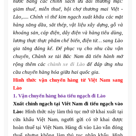
nước bằng các chính sách ưu đãi thương mại:
giảm thuế, miễn thuế, hội chợ thương mai Việt -
Lào,..... Chính vì thế kim ngạch xuất khẩu các mặt
hàng xăng dầu, sắt thép, vật liệu xây dựng, gỗ và
khoáng sản, cáp điện, dây điện và hàng tiêu dùng,
lương thực thực phẩm chế biến, điện tử… sang Lào
gia tăng đáng kể. Để phục vụ cho nhu cầu vận
chuyển, Chành xe tải Bắc Nam đã tiến hành mở
rộng thêm các
chành xe đi Lào
để đáp ứng nhu
cầu chuyển hàng hóa giữa hai quốc gia.
Hình thức vận chuyển hàng từ Việt Nam sang
Lào
1. Vận chuyển hàng hóa tiểu ngạch đi Lào
Xuất chính ngạch tại Viêt Nam đi tiểu ngạch vào
Lào:
Hình thức này làm thủ tục mở tờ khai xuất tại
cửa khẩu Việt Nam, người gửi có tờ khai được
hoàn thuế tại Việt Nam. Hàng đi vào Lào vẫn đóng
thuế nhưng không làm thủ tục nhập khẩu. Hình