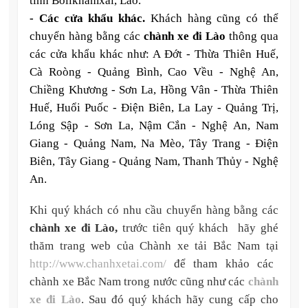
tỉnh Bolikhamxai, Lào.
- Các cửa khẩu khác.
Khách hàng cũng có thể
chuyển hàng bằng các
chành xe đi Lào
thông qua
các cửa khẩu khác như: A Đớt - Thừa Thiên Huế,
Cà Roòng - Quảng Bình, Cao Vều - Nghệ An,
Chiềng Khương - Sơn La, Hồng Vân - Thừa Thiên
Huế, Huổi Puốc - Điện Biên, La Lay - Quảng Trị,
Lóng Sập - Sơn La, Nậm Cắn - Nghệ An, Nam
Giang - Quảng Nam, Na Mèo, Tây Trang - Điện
Biên, Tây Giang - Quảng Nam, Thanh Thủy - Nghệ
An.
Khi quý khách có nhu cầu chuyển hàng bằng các
chành xe đi Lào,
trước tiên quý khách hãy ghé
thăm trang web của Chành xe tải Bắc Nam tại
http://www.chanhxetai.com/
để tham khảo các
chành xe Bắc Nam trong nước cũng như các
chành
xe đi Lào
. Sau đó quý khách hãy cung cấp cho