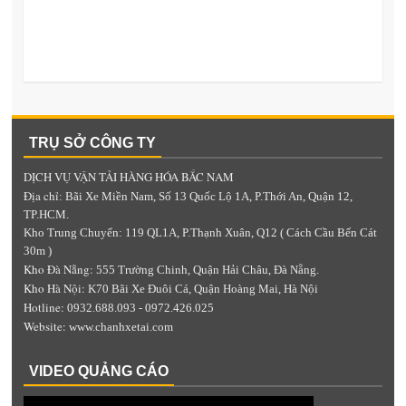
TRỤ SỞ CÔNG TY
DỊCH VỤ VẬN TẢI HÀNG HÓA BẮC NAM
Địa chỉ
: Bãi Xe Miền Nam, Số 13 Quốc Lộ 1A, P.Thới An, Quận 12,
TP.HCM.
Kho Trung Chuyển: 119 QL1A, P.Thạnh Xuân, Q12 ( Cách Cầu Bến Cát
30m )
Kho Đà Nẵng:
555 Trường Chinh, Quận Hải Châu, Đà Nẵng.
Kho Hà Nội:
K70 Bãi Xe Đuôi Cá, Quận Hoàng Mai, Hà Nội
Hotline:
0932.688.093 - 0972.426.025
Website:
www.chanhxetai.com
VIDEO QUẢNG CÁO