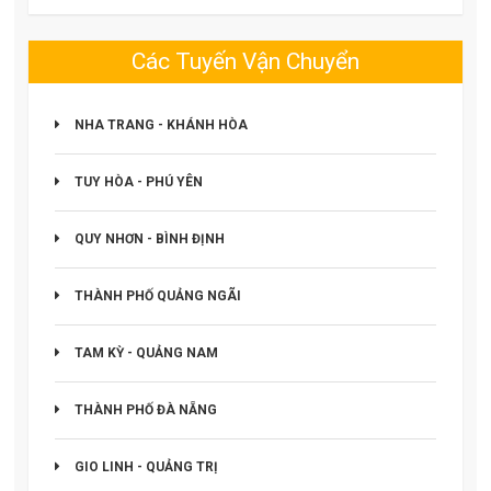
Các Tuyến Vận Chuyển
NHA TRANG - KHÁNH HÒA
TUY HÒA - PHÚ YÊN
QUY NHƠN - BÌNH ĐỊNH
THÀNH PHỐ QUẢNG NGÃI
TAM KỲ - QUẢNG NAM
THÀNH PHỐ ĐÀ NẴNG
GIO LINH - QUẢNG TRỊ