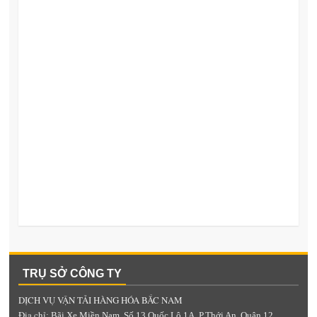
TRỤ SỞ CÔNG TY
DỊCH VỤ VẬN TẢI HÀNG HÓA BẮC NAM
Địa chỉ
: Bãi Xe Miền Nam, Số 13 Quốc Lộ 1A, P.Thới An, Quận 12,