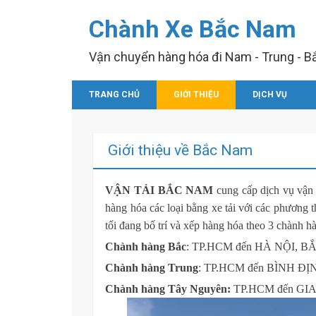
Chành Xe Bắc Nam
Vận chuyển hàng hóa đi Nam - Trung - B
SKIP TO CONTENT
TRANG CHỦ
GIỚI THIỆU
DỊCH VỤ
Giới thiệu về Bắc Nam
VẬN TẢI
B
ẮC NAM
cung cấp dịch vụ vận
hàng hóa các loại bằng xe tải với các phương 
tối đang bố trí và xếp hàng hóa theo 3 chành h
Chành hàng Bắc
: TP.HCM đến HÀ NỘI, B
Chành hàng Trung
: TP.HCM đến BÌNH ĐỊ
Chành hàng Tây Nguyên:
TP.HCM đến GIA