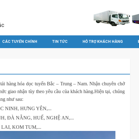
ắc
CÁC TUYẾN CHÍNH
TIN TỨC
HỖ TRỢ KHÁCH HÀNG
 tải hàng hóa dọc tuyến Bắc – Trung – Nam. Nhận chuyên chở
thức giao nhận tùy theo yêu cầu của khách hàng.Hiện tại, chúng
àng như sau:
ẮC NINH, HƯNG YÊN,...
NH, ĐÀ NẴNG, HUẾ, NGHỆ AN,...
 LAI, KOM TUM,...