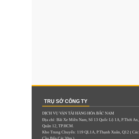
TRỤ SỞ CÔNG TY
DỊCH VỤ VẬN TẢI HÀNG HÓA BẮC NAM
Địa chỉ
: Bãi Xe Miền Nam, Số 13 Quốc Lộ 1A, P.Thới An,
Quận 12, TP.HCM.
Kho Trung Chuyển: 119 QL1A, P.Thạnh Xuân, Q12 ( Các
Cầu Bến Cát 30m )