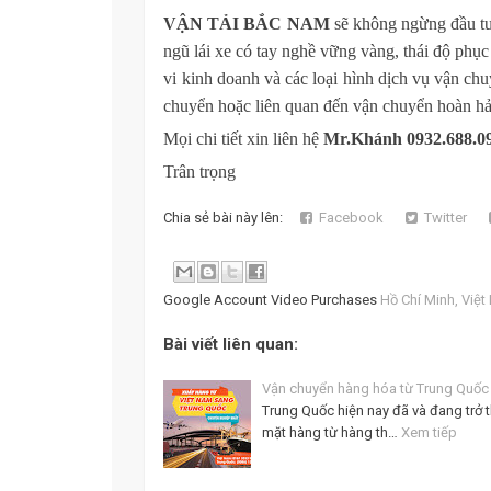
VẬN TẢI
B
ẮC NAM
sẽ không ngừng đầu tư 
ngũ lái xe có tay nghề vững vàng, thái độ phụ
vi kinh doanh và các loại hình dịch vụ vận c
chuyển hoặc liên quan đến vận chuyển hoàn hả
Mọi chi tiết xin liên hệ
Mr
.Kh
ánh
09
32.688.0
Trân trọng
Chia sẻ bài này lên:
Facebook
Twitter
Google Account Video Purchases
Hồ Chí Minh, Việ
Bài viết liên quan:
Vận chuyển hàng hóa từ Trung Quốc
Trung Quốc hiện nay đã và đang trở
mặt hàng từ hàng th…
Xem tiếp