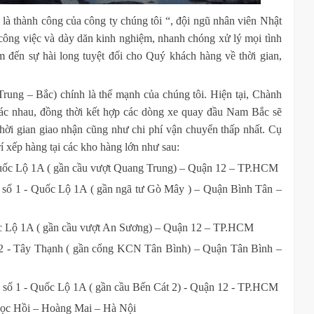
à thành công của công ty chúng tôi “, đội ngũ nhân viên Nhật
 công việc và dày dăn kinh nghiệm, nhanh chóng xử lý mọi tình
m đến sự hài long tuyệt đối cho Quý khách hàng về thời gian,
rung – Bắc) chính là thế mạnh của chúng tôi. Hiện tại, Chành
khác nhau, đồng thời kết hợp các dòng xe quay đầu Nam Bắc sẽ
ời gian giao nhận cũng như chi phí vận chuyển thấp nhất. Cụ
rí xếp hàng tại các kho hàng lớn như sau:
uốc Lộ 1A ( gần cầu vượt Quang Trung) – Quận 12 – TP.HCM
số 1 - Quốc Lộ 1A ( gần ngã tư Gò Mây ) – Quận Bình Tân –
c Lộ 1A ( gần cầu vượt An Sương) – Quận 12 – TP.HCM
2 - Tây Thạnh ( gần cổng KCN Tân Bình) – Quận Tân Bình –
 số 1 - Quốc Lộ 1A ( gần cầu Bến Cát 2) - Quận 12 - TP.HCM
gọc Hồi – Hoàng Mai – Hà Nội