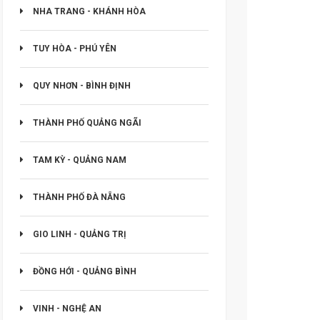
NHA TRANG - KHÁNH HÒA
TUY HÒA - PHÚ YÊN
QUY NHƠN - BÌNH ĐỊNH
THÀNH PHỐ QUẢNG NGÃI
TAM KỲ - QUẢNG NAM
THÀNH PHỐ ĐÀ NẴNG
GIO LINH - QUẢNG TRỊ
ĐỒNG HỚI - QUẢNG BÌNH
VINH - NGHỆ AN