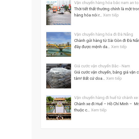
Vận chuyển hàng hóa bắc nam an t
Thời tiết thất thường chính là một tr
hàng hóa nói r…
Xem tiếp
Vận chuyển hàng hóa đi Đà Nẵng
Chành gửi hàng từ Sài Gòn đi Đà Nẵn
đây được mệnh da…
Xem tiếp
Giá cước vận chuyển Bắc - Nam
Giá cước vận chuyển, bảng giá vận c
tâm! Bất cứ doa…
Xem tiếp
Vận chuyển hàng đi huế từ chành xe
Chành xe đi Huế – Hồ Chí Minh – Mr
thuộc c…
Xem tiếp