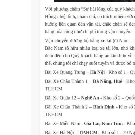
Với phương châm “Sự hài lòng của quý khách l
Hồng nhiệt tình, chăm chỉ, có trách nhiệm với
huống liên quan đến vận tải, chắc chắn sẽ đe
hàng hóa cũng như chi phí trong vận chuyển.
Vận chuyển đường bộ bằng xe tải (đi Nam – T
B
ắc Nam
sỡ hữu nhiều loại xe tải lớn, nhỏ 
đem đến cho Quý khách hàng an tâm hơn về th
thể, chúng tôi chỉ chạy suốt tuyến và được bố t
Bãi Xe Quang Trung –
Hà Nội
- Kho số 1 - Q
Bãi Xe Châu Thành 1 –
Đà Nẵng, Huế
- Kho 
TP.HCM
Bãi Xe Quận 12 –
Nghệ An
- Kho số 2 – Quố
Bãi Xe Châu Thành 2 –
Bình Định
- Kho số 
TP.HCM
Bãi Xe Miền Nam -
Gia Lai, Kom Tum
- Kho
Bãi Xe Hà Nội –
TP.HCM
- Kho số 1 - 79 N