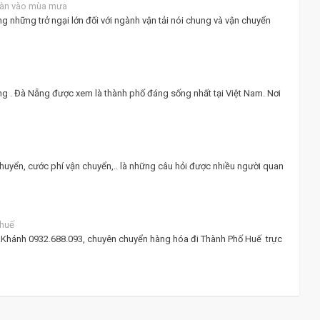
oàn vào mùa mưa
ong những trở ngại lớn đối với ngành vận tải nói chung và vận chuyển
g . Đà Nẵng được xem là thành phố đáng sống nhất tại Việt Nam. Nơi
huyển, cước phí vận chuyển,.. là những câu hỏi được nhiều người quan
 huế
.Khánh 0932.688.093, chuyên chuyển hàng hóa đi Thành Phố Huế trực